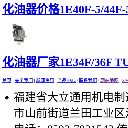
化油器价格1E40F-5/44F-5
化油器厂家1E34F/36F TU2
首页
|
关于我们
|
新闻资讯
|
产品中心
|
联系我们
|
网站地图
|
X
福建省大立通用机电制
市山前街道兰田工业区温